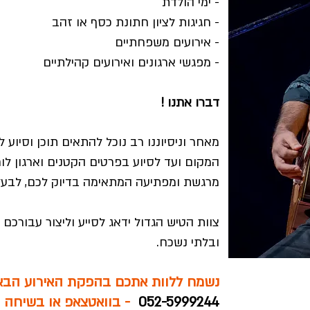
- ימי הולדת
- חגיגות לציון חתונת כסף או זהב
- אירועים משפחתיים
- מפגשי ארגונים ואירועים קהילתיים
דברו אתנו !
מאחר וניסיוננו רב נוכל להתאים תוכן וסיוע 
המקום ועד לסיוע בפרטים הקטנים וארגון לוח
מרגשת ומפתיעה המתאימה בדיוק לכם, לבעל
צוות הטיש הגדול ידאג לסייע וליצור עבורכם 
ובלתי נשכח.
נשמח ללוות אתכם בהפקת האירוע הבא 
052-5999244
- בוואטצאפ או בשיחה