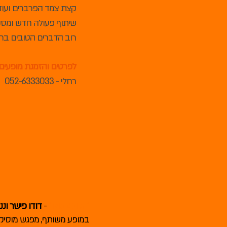
קצת צמד הפרברים ועוד
שיתוף פעולה חדש ומסק
רוב הדברים הטובים בחיי
לפרטים והזמנת מופעים
רחלי - 052-6333033
"העולם כולו"
-
דודו פישר ונ
במופע משותף, מפגש מוסיקל