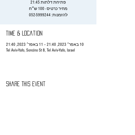
להזמנות: 052-5999244
Time & Location
10 באפר׳ 2023, 21:40 – 11 באפר׳ 2023, 21:40
Tel Aviv-Yafo, Soncino St 8, Tel Aviv-Yafo, Israel
Share This Event
rachelitish@gmail.com
/ רחלי הורביץ - ניהול
אישי, הזמנת מופעים ושאר בירורים
052-
5999244