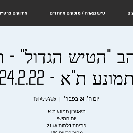
ים
טיש מארח / מופעים מיוחדים
אירועים פרטיי
 "הטיש הגדול" - ת
מונע ת"א - 24.2.22
יום ה׳, 24 בפבר׳
  |  
Tel Aviv-Yafo