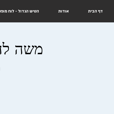
דף הבית
אודות
הטיש הגדול - לוח מופע
משה להב
ת