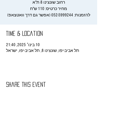
להזמנות: 052-5999244 (אפשר גם דרך וואטצאפ)
Time & Location
10 בינו׳ 2025, 21:40
תל אביב-יפו, שונצינו 8, תל אביב-יפו, ישראל
Share This Event
rachelitish@gmail.com
/ רחלי הורביץ - ניהול
אישי, הזמנת מופעים ושאר בירורים
052-
5999244