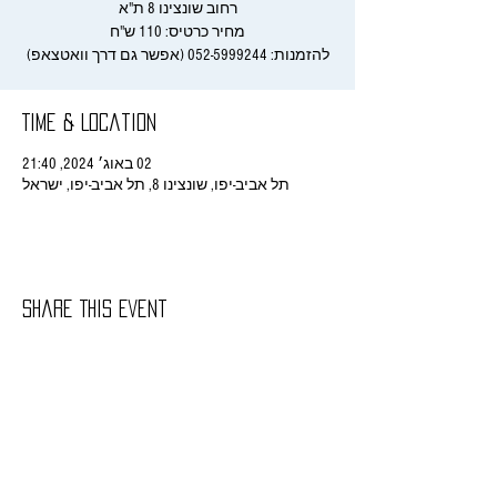
להזמנות: 052-5999244 (אפשר גם דרך וואטצאפ)
Time & Location
02 באוג׳ 2024, 21:40
תל אביב-יפו, שונצינו 8, תל אביב-יפו, ישראל
Share This Event
rachelitish@gmail.com
/ רחלי הורביץ - ניהול
אישי, הזמנת מופעים ושאר בירורים
052-
5999244